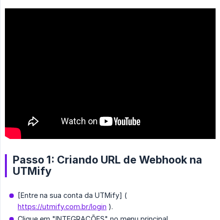
Passo 1: Criando URL de Webhook na
UTMify
[Entre na sua conta da UTMify] (
https://utmify.com.br/login
).
Clique em "INTEGRAÇÕES" no menu principal.